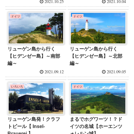
2021.10.25
2021.10.04
ドイツ
ドイツ
リューゲン島から行く
リューゲン島から行く
【ヒデンゼー島】～南部
【ヒデンゼー島】～北部
編～
編～
2021.09.12
2021.09.05
いろいろ
ドイツ
リューゲン島発！クラフ
まるでホグワーツ！？ド
トビール【 Insel-
イツの名城【ホーエンツ
Brauerei 】
ォレルン城】