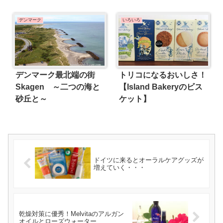
デンマーク
いろいろ
デンマーク最北端の街
トリコになるおいしさ！
Skagen ～二つの海と
【Island Bakeryのビス
砂丘と～
ケット】
ドイツに来るとオーラルケアグッズが
増えていく・・・
乾燥対策に優秀！Melvitaのアルガン
オイルとローズウォーター