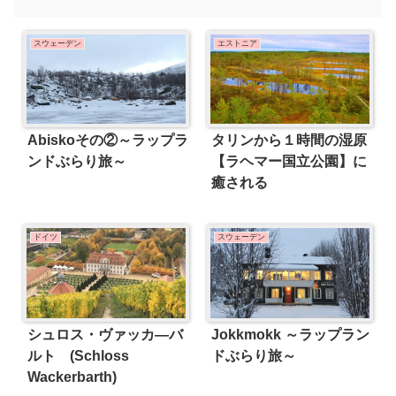
スウェーデン
エストニア
Abiskoその②～ラップラ
タリンから１時間の湿原
ンドぶらり旅～
【ラヘマー国立公園】に
癒される
ドイツ
スウェーデン
シュロス・ヴァッカ―バ
Jokkmokk ～ラップラン
ルト (Schloss
ドぶらり旅～
Wackerbarth)