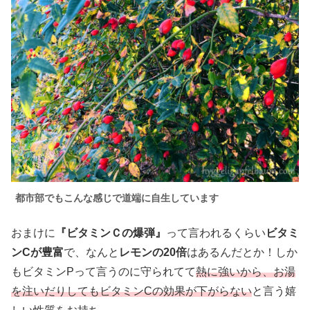
都市部でもこんな感じで道端に自生しています
おまけに
『ビタミンＣの爆弾』
って言われるくらい
ビタミ
ンCが豊富
で、なんと
レモンの20倍
はあるんだとか！しか
もビタミンPって言うのに守られてて
熱に強いから、お湯
を注いだりしてもビタミンCの効果が下がらない
と言う嬉