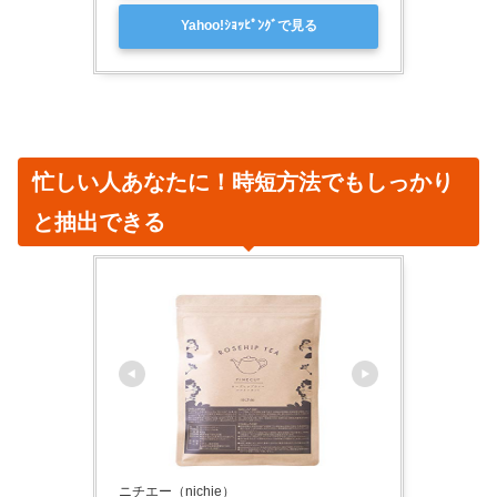
Yahoo!ｼｮｯﾋﾟﾝｸﾞで見る
忙しい人
あなた
に！時短方法でもしっかり
と抽出できる
ニチエー（nichie）