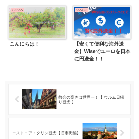
いろいろ
いろいろ
こんにちは！
【安くて便利な海外送
金】Wiseでユーロを日本
に円送金！！
教会の高さは世界一！【 ウルム日帰
り観光 】
エストニア・タリン観光【旧市街編】