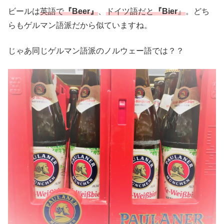
ビールは
英語で
『Beer』
、
ドイツ語だと
『Bier
』
。どち
らもゲルマン語派だから似ていますね。
じゃあ同じゲルマン語派のノルウェー語では？？