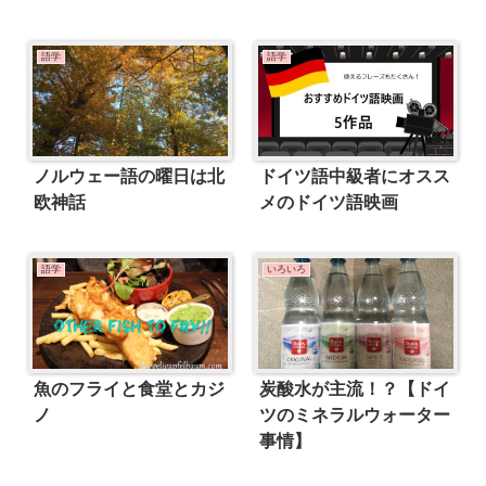
語学
語学
ノルウェー語の曜日は北
ドイツ語中級者にオスス
欧神話
メのドイツ語映画
語学
いろいろ
魚のフライと食堂とカジ
炭酸水が主流！？【ドイ
ノ
ツのミネラルウォーター
事情】