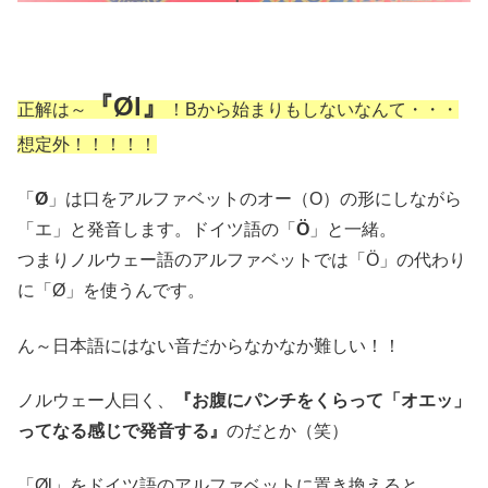
『Øl』
正解は～
！Bから始まりもしないなんて・・・
想定外！！！！！
「
Ø
」は口をアルファベットのオー（O）の形にしながら
「エ」と発音します。ドイツ語の「
Ö
」と一緒。
つまりノルウェー語のアルファベットでは「Ö」の代わり
に「Ø」を使うんです。
ん～日本語にはない音だからなかなか難しい！！
ノルウェー人曰く、
『お腹にパンチをくらって「オエッ」
ってなる感じで発音する』
のだとか（笑）
「Øl」をドイツ語のアルファベットに置き換えると