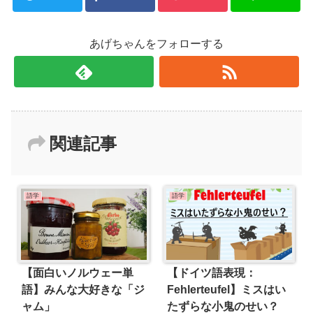
あげちゃんをフォローする
関連記事
語学
語学
【面白いノルウェー単
【ドイツ語表現：
語】みんな大好きな「ジ
Fehlerteufel】ミスはい
ャム」
たずらな小鬼のせい？