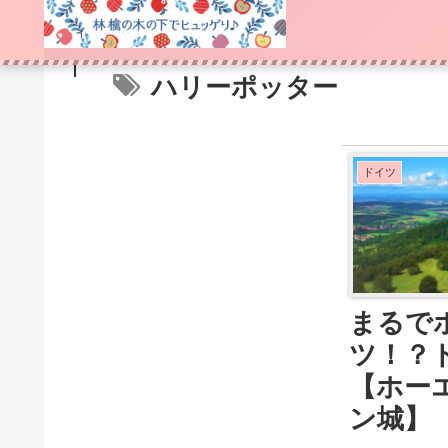
ハリーポッター
ドイツ
まるで
ツ！？
【ホー
ン城】