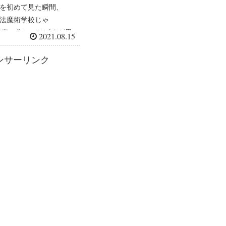
を初めて見た瞬間、
法魔術学校じゃ
て真っ先にハリポタが思
2021.08.15
私だけではないは
も有名なドイツのお城と
ンサーリンク
ラ城のモデルともなっ
.