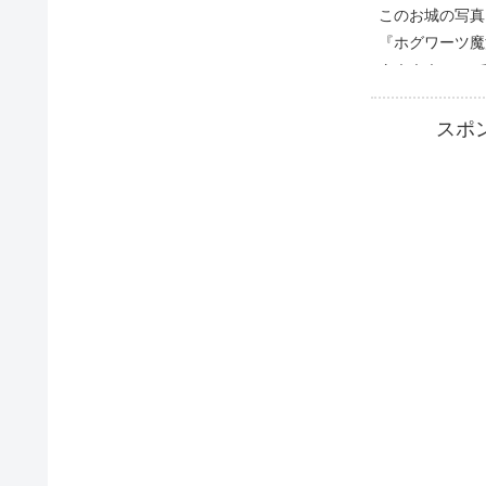
このお城の写真
『ホグワーツ魔
ん！！！』 っ
い浮かんだのは
ず！？ 日本で
スポ
言えばシンデレ
たノイシュヴァ..