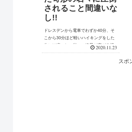
されること間違いな
し!!
ドレスデンから電車でわずか40分、そ
こから30分ほど軽いハイキングをした
先には凛々しい岩々の絶景が広がる場
2020.11.23
所、ザクセンスイス国立公園。 名前に
「スイス」とついているのでスイスと
スポ
の国境沿いにあるかと思っていたので
すが・・・スイスはかす...